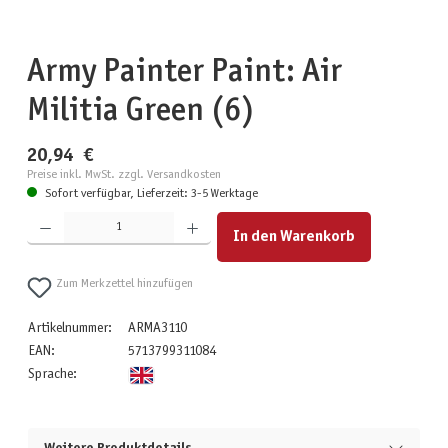
Army Painter Paint: Air
Militia Green (6)
20,94 €
Preise inkl. MwSt. zzgl. Versandkosten
Sofort verfügbar, Lieferzeit: 3-5 Werktage
Produkt Anzahl: Gib den gewünschten Wert ein oder benutze die Schaltflächen um die Anzahl zu erhöhen
In den Warenkorb
Zum Merkzettel hinzufügen
Artikelnummer:
ARMA3110
EAN:
5713799311084
Sprache: