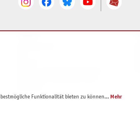
SERVICE
I
Ersatzteilservice
I
AGB
K
Widerruf
D
Versand- und Zahlungsbedingungen
Pr
Batterie- und Verpackungshinweise
B2B Portal
 bestmögliche Funktionalität bieten zu können...
Mehr