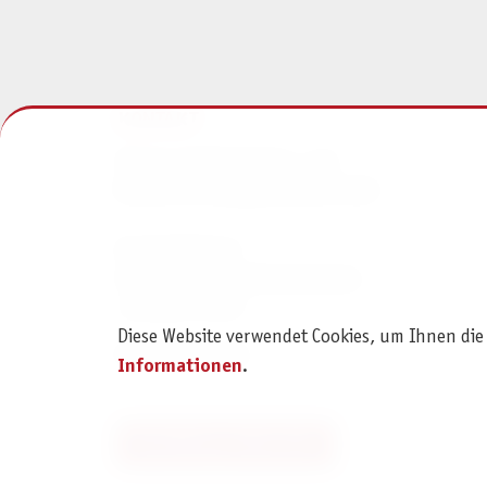
KONTAKT
Pegasus Spiele Verlags- und
Medienvertriebsgesellschaft mbH
Am Straßbach 3
61169 Friedberg (Deutschland)
+49 6031 72170
Diese Website verwendet Cookies, um Ihnen die
Kontaktformular
Informationen
.
Bestellung widerrufen