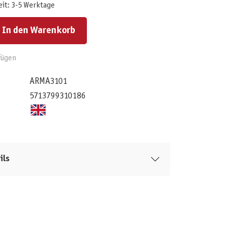
eit: 3-5 Werktage
ert ein oder benutze die Schaltflächen um die Anzahl zu erhöhen oder zu reduzieren.
In den Warenkorb
fügen
ARMA3101
5713799310186
ils