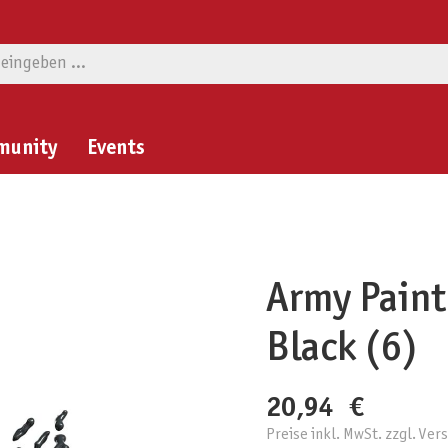
munity
Events
Army Paint
Black (6)
20,94 €
Preise inkl. MwSt. zzgl. Ve