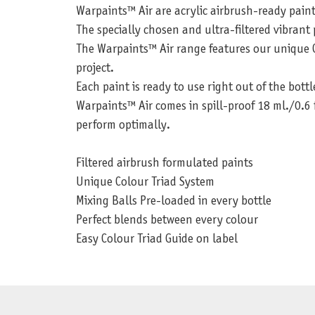
Warpaints™ Air are acrylic airbrush-ready paint
The specially chosen and ultra-filtered vibran
The Warpaints™ Air range features our unique C
project.
Each paint is ready to use right out of the bottl
Warpaints™ Air comes in spill-proof 18 ml./0.6 
perform optimally.
Filtered airbrush formulated paints
Unique Colour Triad System
Mixing Balls Pre-loaded in every bottle
Perfect blends between every colour
Easy Colour Triad Guide on label