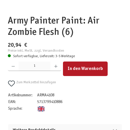
Army Painter Paint: Air
Zombie Flesh (6)
20,94 €
Preise inkl. MwSt. zzgl. Versandkosten
Sofort verfügbar, Lieferzeit: 3-5 Werktage
Produkt Anzahl: Gib den gewünschten Wert ein oder benutze die Schaltflächen um die Anzahl zu erhöhen
In den Warenkorb
Zum Merkzettel hinzufügen
Artikelnummer:
ARMA4108
EAN:
5713799410886
Sprache: