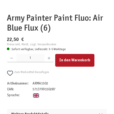
Army Painter Paint Fluo: Air
Blue Flux (6)
22,50 €
Preise inkl. MwSt. zzgl. Versandkosten
Sofort verfügbar, Lieferzeit: 3-5 Werktage
Produkt Anzahl: Gib den gewünschten Wert ein oder benutze die Schaltflächen um die Anzahl zu erhöhen
In den Warenkorb
Zum Merkzettel hinzufügen
Artikelnummer:
ARMA1502
EAN:
5713799150287
Sprache: