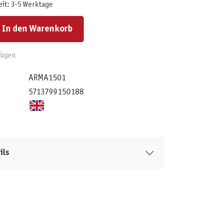
eit: 3-5 Werktage
ert ein oder benutze die Schaltflächen um die Anzahl zu erhöhen oder zu reduzieren.
In den Warenkorb
fügen
ARMA1501
5713799150188
ils