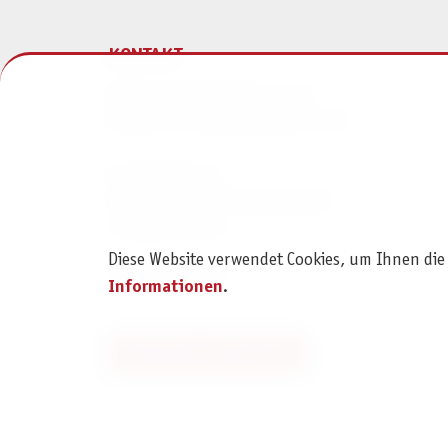
KONTAKT
Pegasus Spiele Verlags- und
Medienvertriebsgesellschaft mbH
Am Straßbach 3
61169 Friedberg (Deutschland)
+49 6031 72170
Diese Website verwendet Cookies, um Ihnen die
Kontaktformular
Informationen
.
Bestellung widerrufen