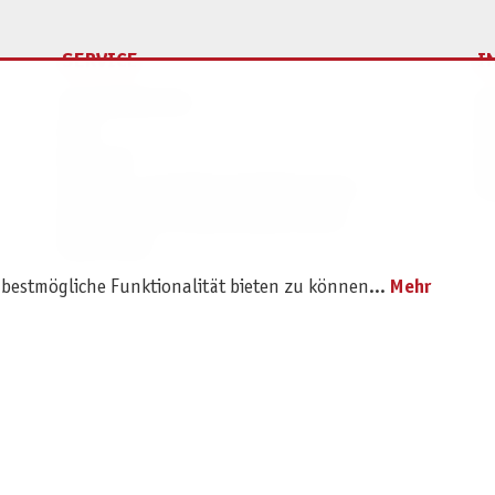
SERVICE
I
Ersatzteilservice
I
AGB
K
Widerruf
D
Versand- und Zahlungsbedingungen
Pr
Batterie- und Verpackungshinweise
B2B Portal
 bestmögliche Funktionalität bieten zu können...
Mehr