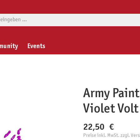
munity
Events
Army Painte
Violet Volt
22,50 €
Preise inkl. MwSt. zzgl. Ve