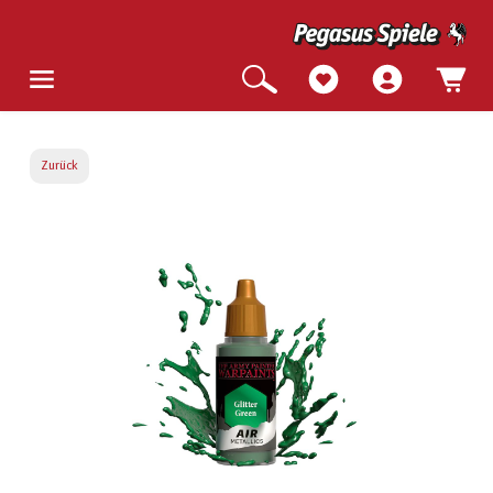
Zurück
Bildergalerie überspringen