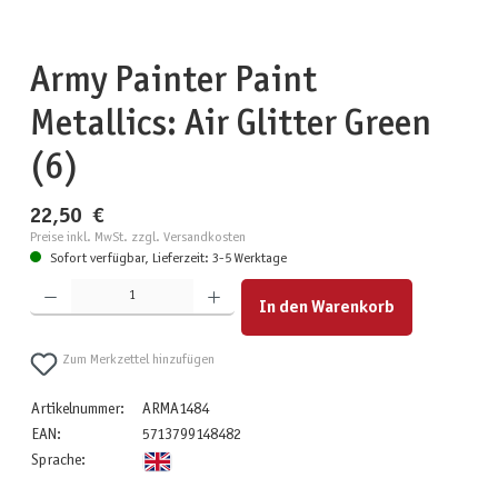
Army Painter Paint
Metallics: Air Glitter Green
(6)
22,50 €
Preise inkl. MwSt. zzgl. Versandkosten
Sofort verfügbar, Lieferzeit: 3-5 Werktage
Produkt Anzahl: Gib den gewünschten Wert ein oder benutze die Schaltflächen um die Anzahl zu erhöhen
In den Warenkorb
Zum Merkzettel hinzufügen
Artikelnummer:
ARMA1484
EAN:
5713799148482
Sprache: