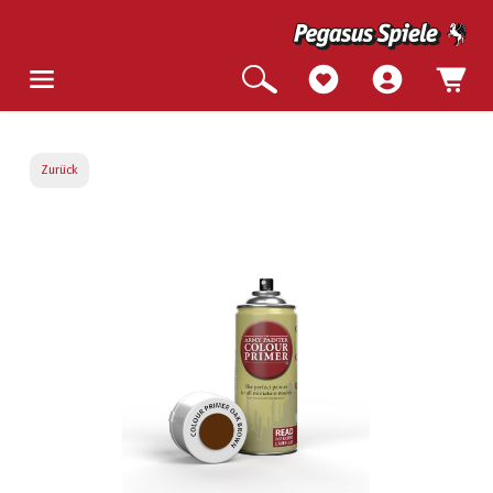
Zurück
Bildergalerie überspringen