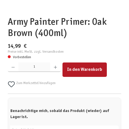
Army Painter Primer: Oak
Brown (400ml)
14,99 €
Preise inkl. MwSt. zzgl. Versandkosten
Vorbestellen
Produkt Anzahl: Gib den gewünschten Wert ein oder benutze die Schaltflächen um die Anzahl zu erhöhen
In den Warenkorb
Zum Merkzettel hinzufügen
Benachrichtige mich, sobald das Produkt (wieder) auf
Lager ist.
Deine E-Mail-Adresse