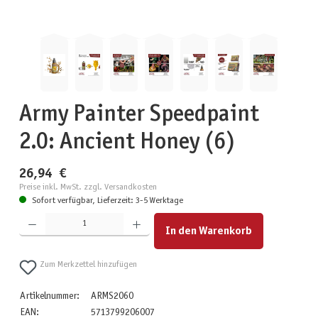
Army Painter Speedpaint
2.0: Ancient Honey (6)
26,94 €
Preise inkl. MwSt. zzgl. Versandkosten
Sofort verfügbar, Lieferzeit: 3-5 Werktage
Produkt Anzahl: Gib den gewünschten Wert ein oder benutze die Schaltflächen um die Anzahl zu erhöhen
In den Warenkorb
Zum Merkzettel hinzufügen
Artikelnummer:
ARMS2060
EAN:
5713799206007