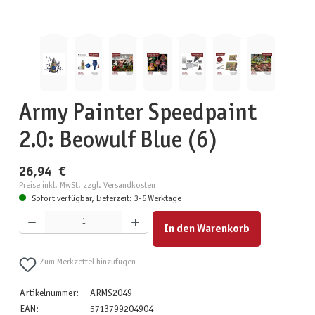
Army Painter Speedpaint
2.0: Beowulf Blue (6)
26,94 €
Preise inkl. MwSt. zzgl. Versandkosten
Sofort verfügbar, Lieferzeit: 3-5 Werktage
Produkt Anzahl: Gib den gewünschten Wert ein oder benutze die Schaltflächen um die Anzahl zu erhöhen
In den Warenkorb
Zum Merkzettel hinzufügen
Artikelnummer:
ARMS2049
EAN:
5713799204904