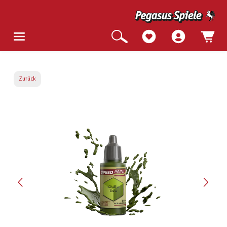
Zurück
Bildergalerie überspringen