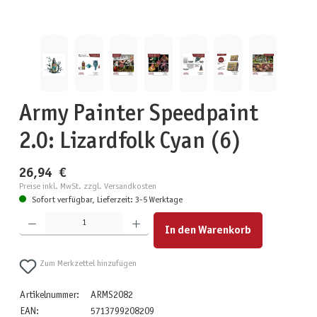
Army Painter Speedpaint
2.0: Lizardfolk Cyan (6)
26,94 €
Preise inkl. MwSt. zzgl. Versandkosten
Sofort verfügbar, Lieferzeit: 3-5 Werktage
Produkt Anzahl: Gib den gewünschten Wert ein oder benutze die Schaltflächen um die Anzahl zu erhöhen
In den Warenkorb
Zum Merkzettel hinzufügen
Artikelnummer:
ARMS2082
EAN:
5713799208209