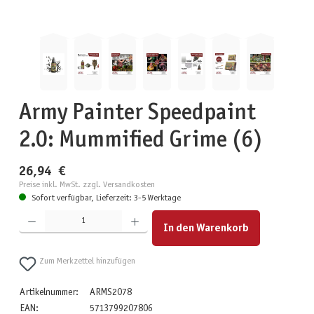
Army Painter Speedpaint
2.0: Mummified Grime (6)
26,94 €
Preise inkl. MwSt. zzgl. Versandkosten
Sofort verfügbar, Lieferzeit: 3-5 Werktage
Produkt Anzahl: Gib den gewünschten Wert ein oder benutze die Schaltflächen um die Anzahl zu erhöhen
In den Warenkorb
Zum Merkzettel hinzufügen
Artikelnummer:
ARMS2078
EAN:
5713799207806