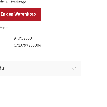
eit: 3-5 Werktage
ert ein oder benutze die Schaltflächen um die Anzahl zu erhöhen oder zu reduzieren.
In den Warenkorb
fügen
ARMS2063
5713799206304
ils