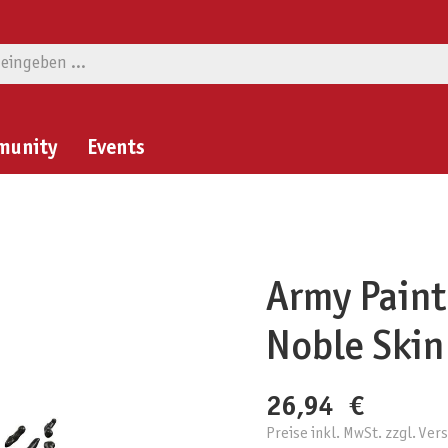
munity
Events
Army Paint
Noble Skin
26,94 €
Preise inkl. MwSt. zzgl. Ve