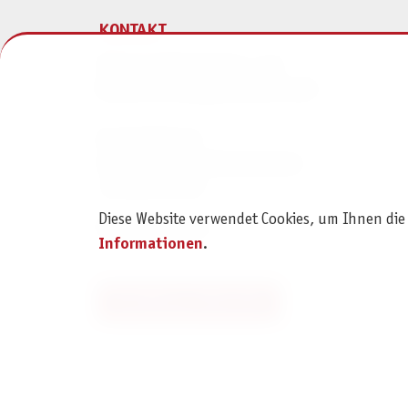
KONTAKT
Pegasus Spiele Verlags- und
Medienvertriebsgesellschaft mbH
Am Straßbach 3
61169 Friedberg (Deutschland)
+49 6031 72170
Diese Website verwendet Cookies, um Ihnen die
Kontaktformular
Informationen
.
Bestellung widerrufen