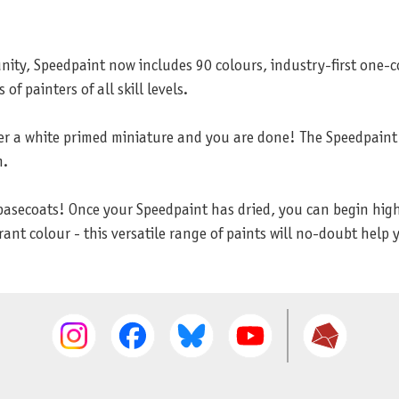
ty, Speedpaint now includes 90 colours, industry-first one-c
 painters of all skill levels.
er a white primed miniature and you are done! The Speedpaint w
n.
t basecoats! Once your Speedpaint has dried, you can begin high
rant colour - this versatile range of paints will no-doubt help