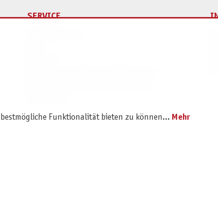
SERVICE
I
Ersatzteilservice
I
AGB
K
Widerruf
D
Versand- und Zahlungsbedingungen
Pr
Batterie- und Verpackungshinweise
B2B Portal
 bestmögliche Funktionalität bieten zu können...
Mehr