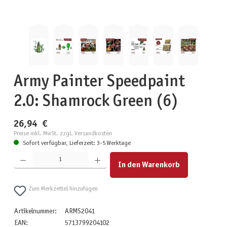
Army Painter Speedpaint
2.0: Shamrock Green (6)
26,94 €
Preise inkl. MwSt. zzgl. Versandkosten
Sofort verfügbar, Lieferzeit: 3-5 Werktage
Produkt Anzahl: Gib den gewünschten Wert ein oder benutze die Schaltflächen um die Anzahl zu erhöhen
In den Warenkorb
Zum Merkzettel hinzufügen
Artikelnummer:
ARMS2041
EAN:
5713799204102