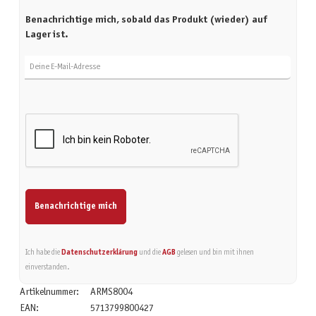
Benachrichtige mich, sobald das Produkt (wieder) auf
Lager ist.
Deine E-Mail-Adresse
Benachrichtige mich
Ich habe die
Datenschutzerklärung
und die
AGB
gelesen und bin mit ihnen
einverstanden.
Artikelnummer:
ARMS8004
EAN:
5713799800427