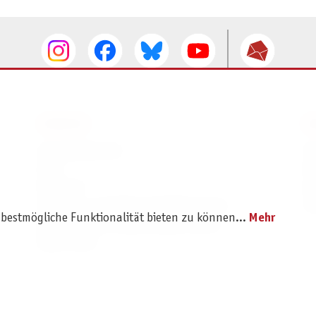
SERVICE
I
Ersatzteilservice
I
AGB
K
Widerruf
D
Versand- und Zahlungsbedingungen
Pr
 bestmögliche Funktionalität bieten zu können...
Mehr
Batterie- und Verpackungshinweise
B2B Portal