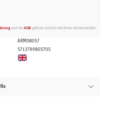
lärung
und die
AGB
gelesen und bin mit ihnen einverstanden.
ARM08057
5713799805705
ils