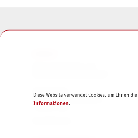
KONTAKT
Pegasus Spiele Verlags- und
Medienvertriebsgesellschaft mbH
Am Straßbach 3
Diese Website verwendet Cookies, um Ihnen die
61169 Friedberg (Deutschland)
Informationen
.
+49 6031 72170
Kontaktformular