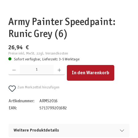
Army Painter Speedpaint:
Runic Grey (6)
26,94 €
Preise inkl. MwSt. zzgl. Versandkosten
Sofort verfügbar, Lieferzeit: 3-5 Werktage
Produkt Anzahl: Gib den gewünschten Wert ein oder benutze die Schaltflächen um die Anzahl zu erhöhen
In den Warenkorb
Zum Merkzettel hinzufügen
Artikelnummer:
ARMS2016
EAN:
5713799201682
Weitere Produktdetails