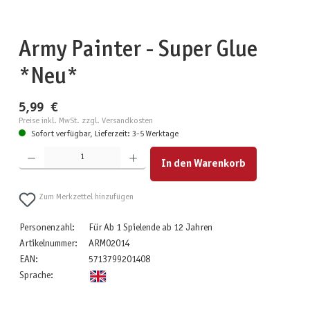
Army Painter - Super Glue
*Neu*
5,99 €
Preise inkl. MwSt. zzgl. Versandkosten
Sofort verfügbar, Lieferzeit: 3-5 Werktage
Produkt Anzahl: Gib den gewünschten Wert ein oder benutze die Schaltflächen um die Anzahl zu erhöhen
In den Warenkorb
Zum Merkzettel hinzufügen
Personenzahl:
Für Ab 1 Spielende ab 12 Jahren
Artikelnummer:
ARM02014
EAN:
5713799201408
Sprache: