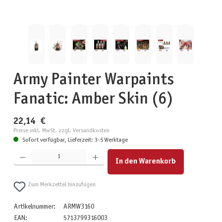
Army Painter Warpaints
Fanatic: Amber Skin (6)
22,14 €
Preise inkl. MwSt. zzgl. Versandkosten
Sofort verfügbar, Lieferzeit: 3-5 Werktage
Produkt Anzahl: Gib den gewünschten Wert ein oder benutze die Schaltflächen um die Anzahl zu erhöhen
In den Warenkorb
Zum Merkzettel hinzufügen
Artikelnummer:
ARMW3160
EAN:
5713799316003