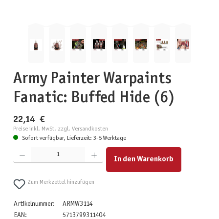
Army Painter Warpaints
Fanatic: Buffed Hide (6)
22,14 €
Preise inkl. MwSt. zzgl. Versandkosten
Sofort verfügbar, Lieferzeit: 3-5 Werktage
Produkt Anzahl: Gib den gewünschten Wert ein oder benutze die Schaltflächen um die Anzahl zu erhöhen
In den Warenkorb
Zum Merkzettel hinzufügen
Artikelnummer:
ARMW3114
EAN:
5713799311404