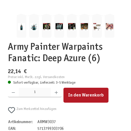
Army Painter Warpaints
Fanatic: Deep Azure (6)
22,14 €
Preise inkl. MwSt. zzgl. Versandkosten
Sofort verfügbar, Lieferzeit: 3-5 Werktage
Produkt Anzahl: Gib den gewünschten Wert ein oder benutze die Schaltflächen um die Anzahl zu erhöhen
In den Warenkorb
Zum Merkzettel hinzufügen
Artikelnummer:
ARMW3037
EAN:
5713799303706