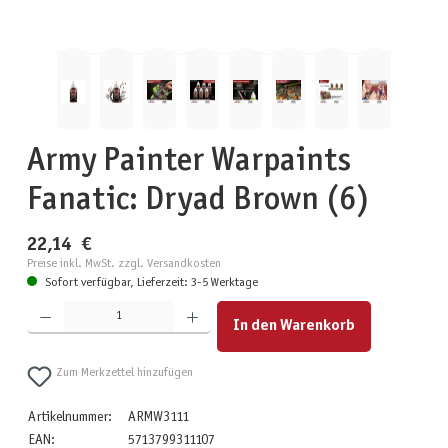
Army Painter Warpaints
Fanatic: Dryad Brown (6)
22,14 €
Preise inkl. MwSt. zzgl. Versandkosten
Sofort verfügbar, Lieferzeit: 3-5 Werktage
Produkt Anzahl: Gib den gewünschten Wert ein oder benutze die Schaltflächen um die Anzahl zu erhöhen
In den Warenkorb
Zum Merkzettel hinzufügen
Artikelnummer:
ARMW3111
EAN:
5713799311107