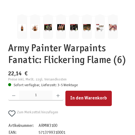
Army Painter Warpaints
Fanatic: Flickering Flame (6)
22,14 €
Preise inkl. MwSt. zzgl. Versandkosten
Sofort verfügbar, Lieferzeit: 3-5 Werktage
Produkt Anzahl: Gib den gewünschten Wert ein oder benutze die Schaltflächen um die Anzahl zu erhöhen
In den Warenkorb
Zum Merkzettel hinzufügen
Artikelnummer:
ARMW3100
EAN:
5713799310001