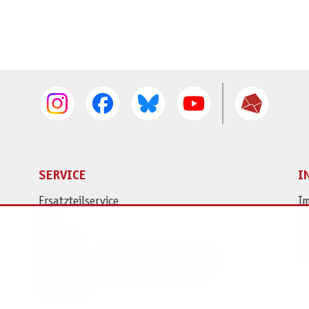
SERVICE
I
Ersatzteilservice
I
AGB
K
Widerruf
D
Versand- und Zahlungsbedingungen
Pr
Batterie- und Verpackungshinweise
B2B Portal