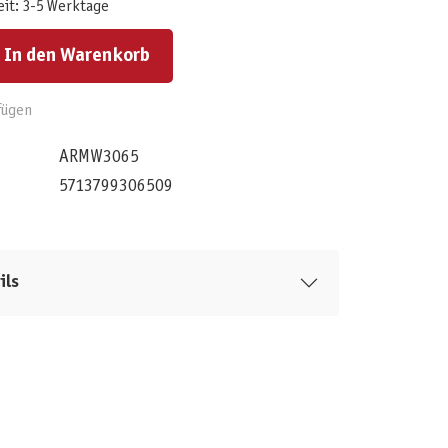
eit: 3-5 Werktage
ert ein oder benutze die Schaltflächen um die Anzahl zu erhöhen oder zu reduzieren.
In den Warenkorb
fügen
ARMW3065
5713799306509
ils