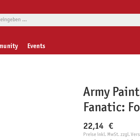
munity
Events
Army Paint
Fanatic: F
22,14 €
Preise inkl. MwSt. zzgl. Ve