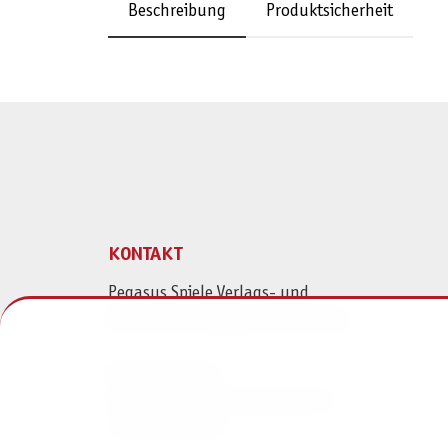
Beschreibung
Produktsicherheit
KONTAKT
Pegasus Spiele Verlags- und
Medienvertriebsgesellschaft mbH
Am Straßbach 3
61169 Friedberg (Deutschland)
+49 6031 72170