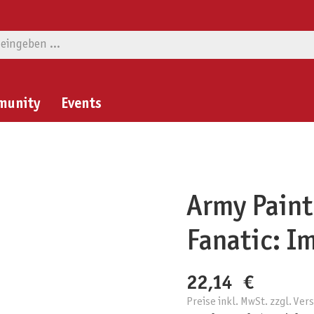
munity
Events
Army Paint
Fanatic: I
22,14 €
Preise inkl. MwSt. zzgl. Ve