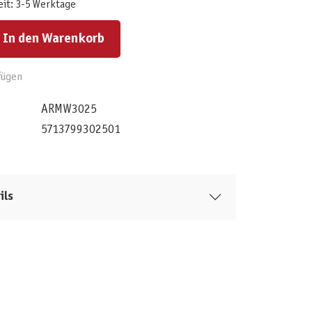
eit: 3-5 Werktage
ert ein oder benutze die Schaltflächen um die Anzahl zu erhöhen oder zu reduzieren.
In den Warenkorb
fügen
ARMW3025
5713799302501
ils