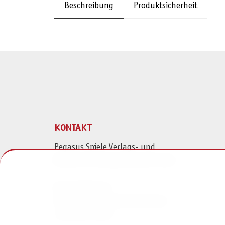
Beschreibung
Produktsicherheit
KONTAKT
Pegasus Spiele Verlags- und
Medienvertriebsgesellschaft mbH
Am Straßbach 3
61169 Friedberg (Deutschland)
+49 6031 72170