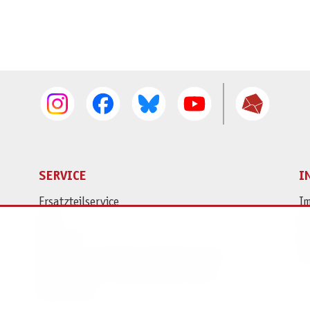
SERVICE
I
Ersatzteilservice
I
AGB
K
Widerruf
D
Versand- und Zahlungsbedingungen
Pr
Batterie- und Verpackungshinweise
B2B Portal