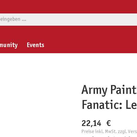
munity
Events
Army Paint
Fanatic: L
22,14 €
Preise inkl. MwSt. zzgl. Ve