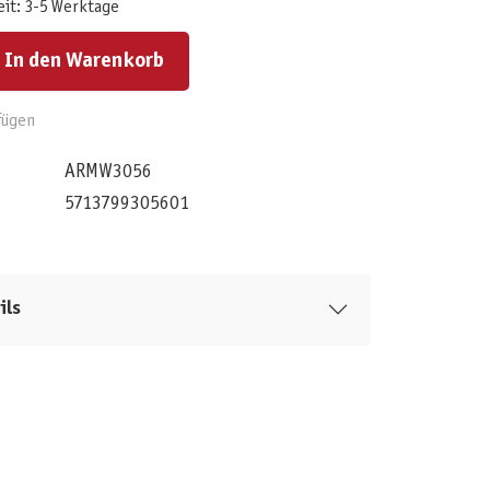
eit: 3-5 Werktage
ert ein oder benutze die Schaltflächen um die Anzahl zu erhöhen oder zu reduzieren.
In den Warenkorb
fügen
ARMW3056
5713799305601
ils