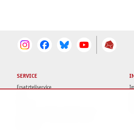
SERVICE
I
Ersatzteilservice
I
AGB
K
Widerruf
D
Versand- und Zahlungsbedingungen
Pr
Batterie- und Verpackungshinweise
B2B Portal