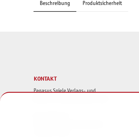
Beschreibung
Produktsicherheit
KONTAKT
Pegasus Spiele Verlags- und
Medienvertriebsgesellschaft mbH
Am Straßbach 3
61169 Friedberg (Deutschland)
+49 6031 72170