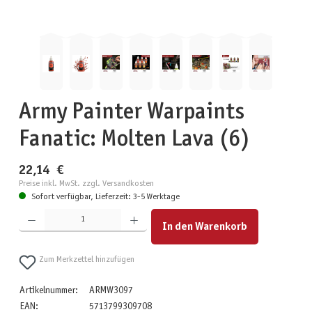
Army Painter Warpaints
Fanatic: Molten Lava (6)
22,14 €
Preise inkl. MwSt. zzgl. Versandkosten
Sofort verfügbar, Lieferzeit: 3-5 Werktage
Produkt Anzahl: Gib den gewünschten Wert ein oder benutze die Schaltflächen um die Anzahl zu erhöhen
In den Warenkorb
Zum Merkzettel hinzufügen
Artikelnummer:
ARMW3097
EAN:
5713799309708