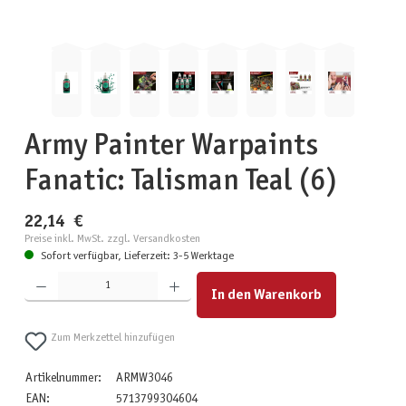
Army Painter Warpaints
Fanatic: Talisman Teal (6)
22,14 €
Preise inkl. MwSt. zzgl. Versandkosten
Sofort verfügbar, Lieferzeit: 3-5 Werktage
Produkt Anzahl: Gib den gewünschten Wert ein oder benutze die Schaltflächen um die Anzahl zu erhöhen
In den Warenkorb
Zum Merkzettel hinzufügen
Artikelnummer:
ARMW3046
EAN:
5713799304604