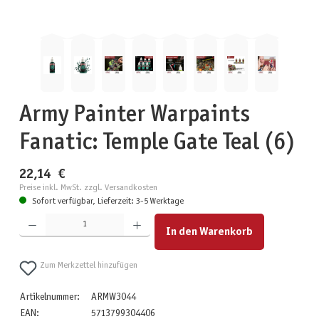
Army Painter Warpaints
Fanatic: Temple Gate Teal (6)
22,14 €
Preise inkl. MwSt. zzgl. Versandkosten
Sofort verfügbar, Lieferzeit: 3-5 Werktage
Produkt Anzahl: Gib den gewünschten Wert ein oder benutze die Schaltflächen um die Anzahl zu erhöhen
In den Warenkorb
Zum Merkzettel hinzufügen
Artikelnummer:
ARMW3044
EAN:
5713799304406