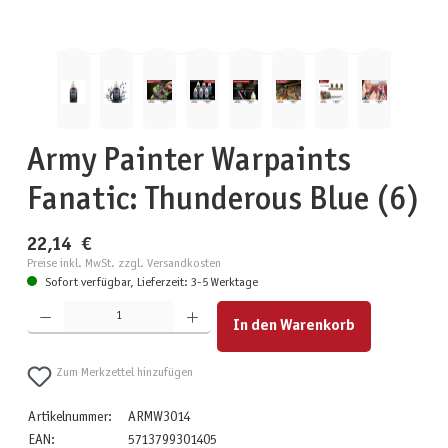
Army Painter Warpaints
Fanatic: Thunderous Blue (6)
22,14 €
Preise inkl. MwSt. zzgl. Versandkosten
Sofort verfügbar, Lieferzeit: 3-5 Werktage
Produkt Anzahl: Gib den gewünschten Wert ein oder benutze die Schaltflächen um die Anzahl zu erhöhen
In den Warenkorb
Zum Merkzettel hinzufügen
Artikelnummer:
ARMW3014
EAN:
5713799301405