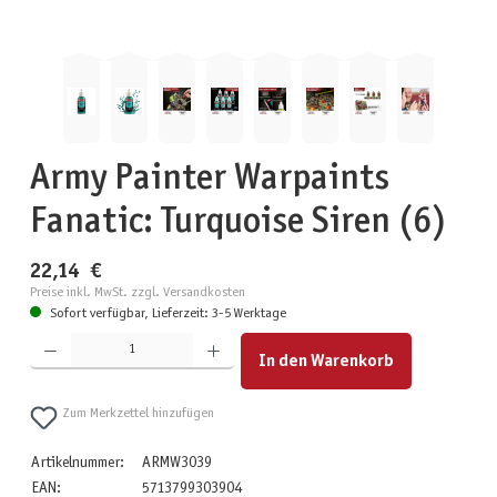
Army Painter Warpaints
Fanatic: Turquoise Siren (6)
22,14 €
Preise inkl. MwSt. zzgl. Versandkosten
Sofort verfügbar, Lieferzeit: 3-5 Werktage
Produkt Anzahl: Gib den gewünschten Wert ein oder benutze die Schaltflächen um die Anzahl zu erhöhen
In den Warenkorb
Zum Merkzettel hinzufügen
Artikelnummer:
ARMW3039
EAN:
5713799303904