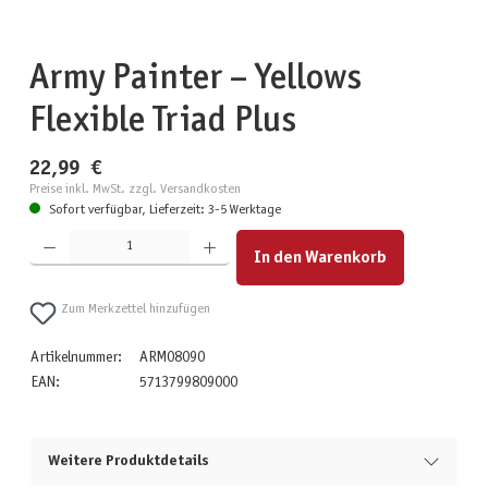
Army Painter – Yellows
Flexible Triad Plus
22,99 €
Preise inkl. MwSt. zzgl. Versandkosten
Sofort verfügbar, Lieferzeit: 3-5 Werktage
Produkt Anzahl: Gib den gewünschten Wert ein oder benutze die Schaltflächen um die Anzahl zu erhöhen
In den Warenkorb
Zum Merkzettel hinzufügen
Artikelnummer:
ARM08090
EAN:
5713799809000
Weitere Produktdetails