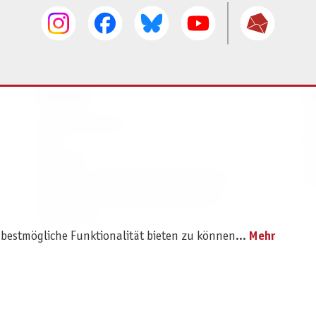
SERVICE
I
Ersatzteilservice
I
AGB
K
Widerruf
D
Versand- und Zahlungsbedingungen
Pr
Batterie- und Verpackungshinweise
B2B Portal
 bestmögliche Funktionalität bieten zu können...
Mehr