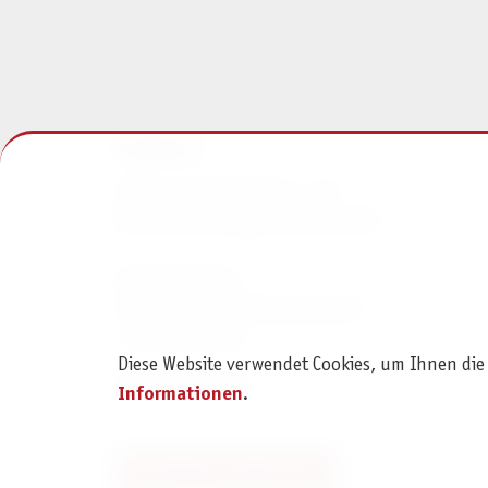
KONTAKT
Pegasus Spiele Verlags- und
Medienvertriebsgesellschaft mbH
Am Straßbach 3
61169 Friedberg (Deutschland)
+49 6031 72170
Diese Website verwendet Cookies, um Ihnen die
Kontaktformular
Informationen
.
Bestellung widerrufen