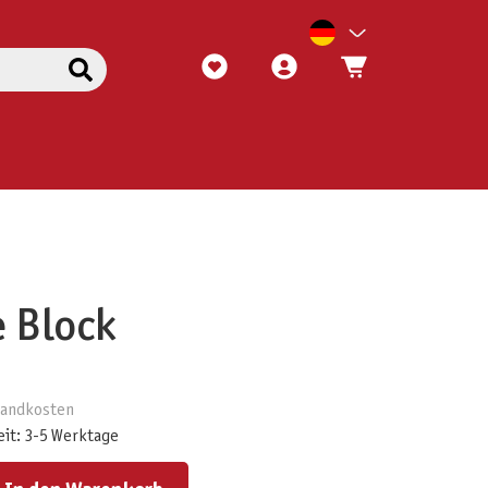
 Block
rsandkosten
eit: 3-5 Werktage
ert ein oder benutze die Schaltflächen um die Anzahl zu erhöhen oder zu reduzieren.