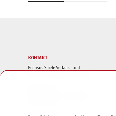
KONTAKT
Pegasus Spiele Verlags- und
Medienvertriebsgesellschaft mbH
Am Straßbach 3
61169 Friedberg (Deutschland)
+49 6031 72170
Kontaktformular