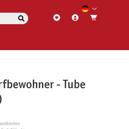
rfbewohner - Tube
)
rsandkosten