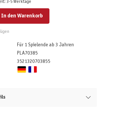
eit: 3-5 Werktage
ert ein oder benutze die Schaltflächen um die Anzahl zu erhöhen oder zu reduzieren.
In den Warenkorb
fügen
Für 1 Spielende ab 3 Jahren
PLA70385
3521320703855
ils