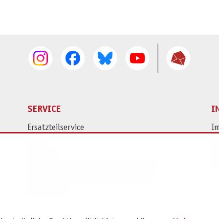
SERVICE
I
Ersatzteilservice
I
AGB
K
Widerruf
D
Versand- und Zahlungsbedingungen
Pr
Batterie- und Verpackungshinweise
B2B Portal