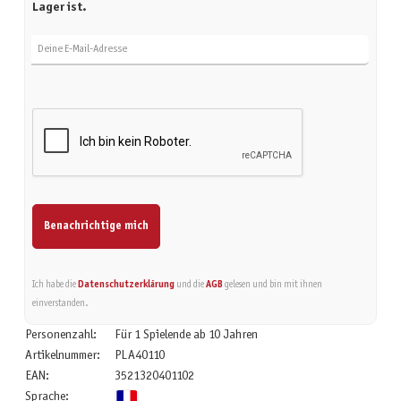
Lager ist.
Deine E-Mail-Adresse
Benachrichtige mich
Ich habe die
Datenschutzerklärung
und die
AGB
gelesen und bin mit ihnen
einverstanden.
Personenzahl:
Für 1 Spielende ab 10 Jahren
Artikelnummer:
PLA40110
EAN:
3521320401102
Sprache: