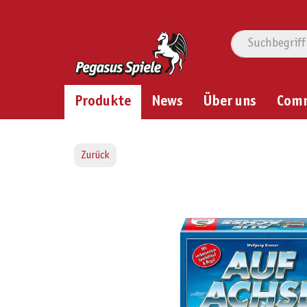
Produkte
News
Über uns
Com
Zurück
Bildergalerie überspringen