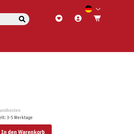
rsandkosten
eit: 3-5 Werktage
ert ein oder benutze die Schaltflächen um die Anzahl zu erhöhen oder zu reduzieren.
In den Warenkorb