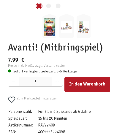
Avanti! (Mitbringspiel)
7,99 €
Preise inkl. MwSt. zzgl. Versandkosten
Sofort verfügbar, Lieferzeit: 3-5 Werktage
Produkt Anzahl: Gib den gewünschten Wert ein oder benutze die Schaltflächen um die Anzahl zu erhöhen
In den Warenkorb
Zum Merkzettel hinzufügen
Personenzahl:
Für 2 bis 5 Spielende ab 6 Jahren
Spieldauer:
15 bis 20 Minuten
Artikelnummer:
RAV22409
EAN:
4005556224098