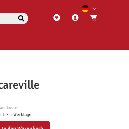
careville
rsandkosten
eit: 3-5 Werktage
ert ein oder benutze die Schaltflächen um die Anzahl zu erhöhen oder zu reduzieren.