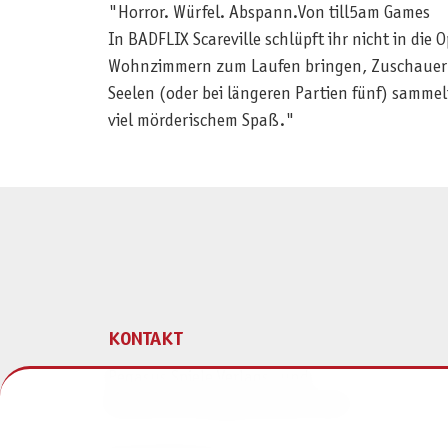
"Horror. Würfel. Abspann.Von till5am Games
In BADFLIX Scareville schlüpft ihr nicht in die 
Wohnzimmern zum Laufen bringen, Zuschauer-Se
Seelen (oder bei längeren Partien fünf) sammelt
viel mörderischem Spaß."
KONTAKT
Pegasus Spiele Verlags- und
Medienvertriebsgesellschaft mbH