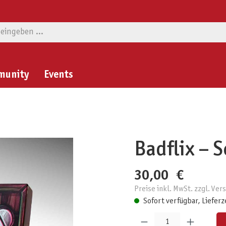
munity
Events
Badflix – S
30,00 €
Preise inkl. MwSt. zzgl. Ve
Sofort verfügbar, Lieferz
Produkt Anzahl: Gib den gewünschten W