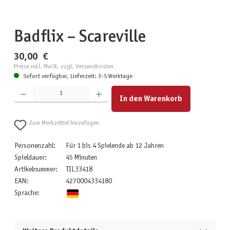
Badflix – Scareville
30,00 €
Preise inkl. MwSt. zzgl. Versandkosten
Sofort verfügbar, Lieferzeit: 3-5 Werktage
Produkt Anzahl: Gib den gewünschten Wert ein oder benutze die Schaltflächen um die Anzahl zu erhöhen
In den Warenkorb
Zum Merkzettel hinzufügen
Personenzahl:
Für 1 bis 4 Spielende ab 12 Jahren
Spieldauer:
45 Minuten
Artikelnummer:
TIL33418
EAN:
4270004334180
Sprache: