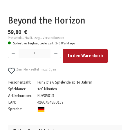
Beyond the Horizon
59,80 €
Preise inkl. MwSt. zzgl. Versandkosten
Sofort verfügbar, Lieferzeit: 3-5 Werktage
Produkt Anzahl: Gib den gewünschten Wert ein oder benutze die Schaltflächen um die Anzahl zu erhöhen
In den Warenkorb
Zum Merkzettel hinzufügen
Personenzahl:
Für 2 bis 6 Spielende ab 14 Jahren
Spieldauer:
120 Minuten
Artikelnummer:
PDV05013
EAN:
4260754850139
Sprache: