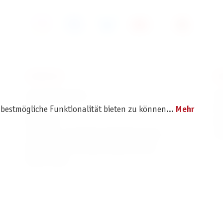
SERVICE
I
Ersatzteilservice
I
AGB
K
 bestmögliche Funktionalität bieten zu können...
Mehr
Widerruf
D
Versand- und Zahlungsbedingungen
Pr
Batterie- und Verpackungshinweise
B2B Portal