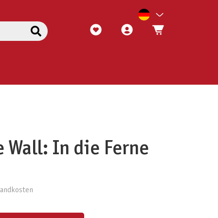
 Wall: In die Ferne
rsandkosten
ert ein oder benutze die Schaltflächen um die Anzahl zu erhöhen oder zu reduzieren.