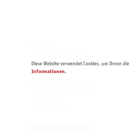
KONTAKT
Pegasus Spiele Verlags- und
Diese Website verwendet Cookies, um Ihnen die
Medienvertriebsgesellschaft mbH
Informationen
.
Am Straßbach 3
61169 Friedberg (Deutschland)
+49 6031 72170
Kontaktformular