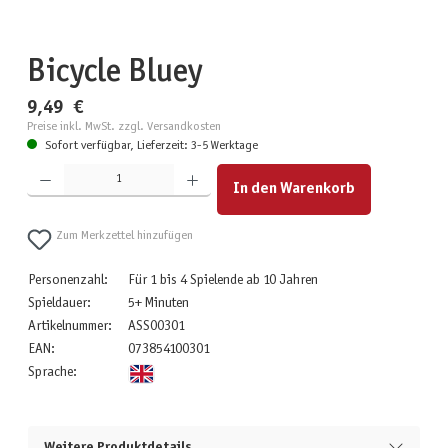
Bicycle Bluey
9,49 €
Preise inkl. MwSt. zzgl. Versandkosten
Sofort verfügbar, Lieferzeit: 3-5 Werktage
Produkt Anzahl: Gib den gewünschten Wert ein oder benutze die Schaltflächen um die Anzahl zu erhöhen
In den Warenkorb
Zum Merkzettel hinzufügen
Personenzahl:
Für 1 bis 4 Spielende ab 10 Jahren
Spieldauer:
5+ Minuten
Artikelnummer:
ASS00301
EAN:
073854100301
Sprache:
Weitere Produktdetails