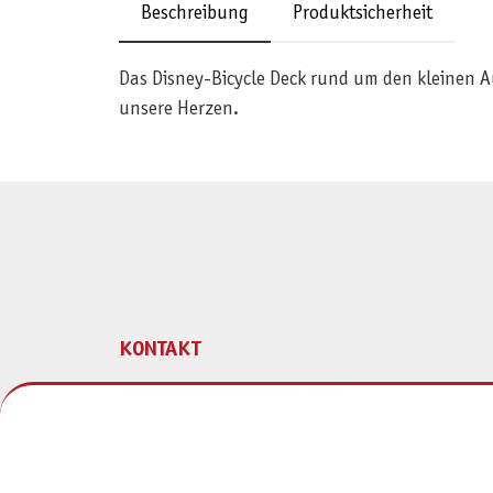
Beschreibung
Produktsicherheit
Das Disney-Bicycle Deck rund um den kleinen Au
unsere Herzen.
KONTAKT
Pegasus Spiele Verlags- und
Medienvertriebsgesellschaft mbH
Am Straßbach 3