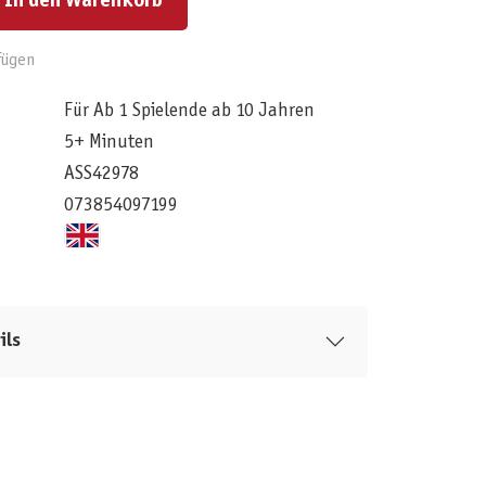
In den Warenkorb
fügen
Für Ab 1 Spielende ab 10 Jahren
5+ Minuten
ASS42978
073854097199
ils