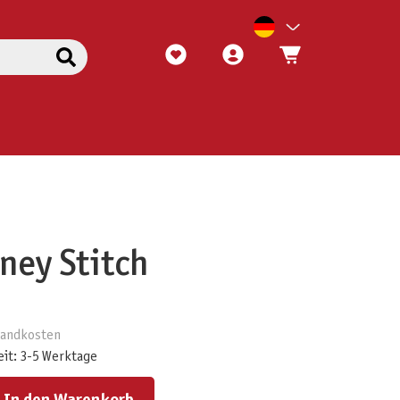
sney Stitch
rsandkosten
eit: 3-5 Werktage
ert ein oder benutze die Schaltflächen um die Anzahl zu erhöhen oder zu reduzieren.