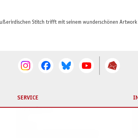
ßerirdischen Stitch trifft mit seinem wunderschönen Artwork v
SERVICE
I
Ersatzteilservice
I
AGB
K
Widerruf
D
Versand- und Zahlungsbedingungen
Pr