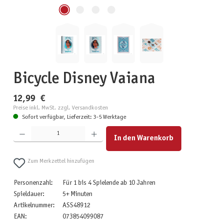
Bicycle Disney Vaiana
12,99 €
Preise inkl. MwSt. zzgl. Versandkosten
Sofort verfügbar, Lieferzeit: 3-5 Werktage
Produkt Anzahl: Gib den gewünschten Wert ein oder benutze die Schaltflächen um die Anzahl zu erhöhen
In den Warenkorb
Zum Merkzettel hinzufügen
Personenzahl:
Für 1 bis 4 Spielende ab 10 Jahren
Spieldauer:
5+ Minuten
Artikelnummer:
ASS48912
EAN:
073854099087