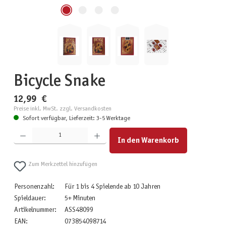
Bicycle Snake
12,99 €
Preise inkl. MwSt. zzgl. Versandkosten
Sofort verfügbar, Lieferzeit: 3-5 Werktage
Produkt Anzahl: Gib den gewünschten Wert ein oder benutze die Schaltflächen um die Anzahl zu erhöhen
In den Warenkorb
Zum Merkzettel hinzufügen
Personenzahl:
Für 1 bis 4 Spielende ab 10 Jahren
Spieldauer:
5+ Minuten
Artikelnummer:
ASS48099
EAN:
073854098714