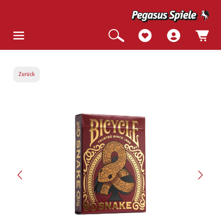
Zurück
Bildergalerie überspringen