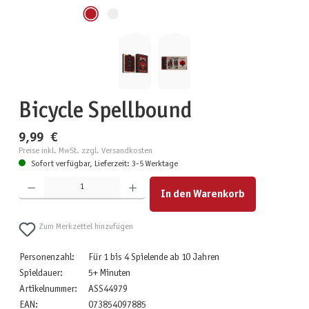
Bicycle Spellbound
9,99 €
Preise inkl. MwSt. zzgl. Versandkosten
Sofort verfügbar, Lieferzeit: 3-5 Werktage
Produkt Anzahl: Gib den gewünschten Wert ein oder benutze die Schaltflächen um die Anzahl zu erhöhen
In den Warenkorb
Zum Merkzettel hinzufügen
Personenzahl:
Für 1 bis 4 Spielende ab 10 Jahren
Spieldauer:
5+ Minuten
Artikelnummer:
ASS44979
EAN:
073854097885