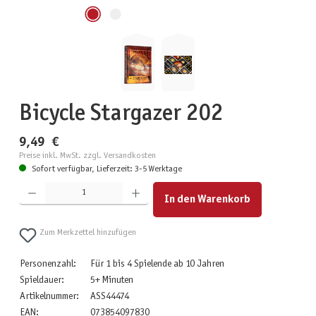
Bicycle Stargazer 202
9,49 €
Preise inkl. MwSt. zzgl. Versandkosten
Sofort verfügbar, Lieferzeit: 3-5 Werktage
Produkt Anzahl: Gib den gewünschten Wert ein oder benutze die Schaltflächen um die Anzahl zu erhöhen
In den Warenkorb
Zum Merkzettel hinzufügen
Personenzahl:
Für 1 bis 4 Spielende ab 10 Jahren
Spieldauer:
5+ Minuten
Artikelnummer:
ASS44474
EAN:
073854097830