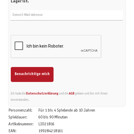
Lager ist.
Deine E-Mail-Adresse
Benachrichtige mich
Ich habe die
Datenschutzerklärung
und die
AGB
gelesen und bin mit ihnen
einverstanden.
Personenzahl:
Für 1 bis 4 Spielende ab 10 Jahren
Spieldauer:
60 bis 90 Minuten
Artikelnummer:
LIO21816
EAN:
199284218161