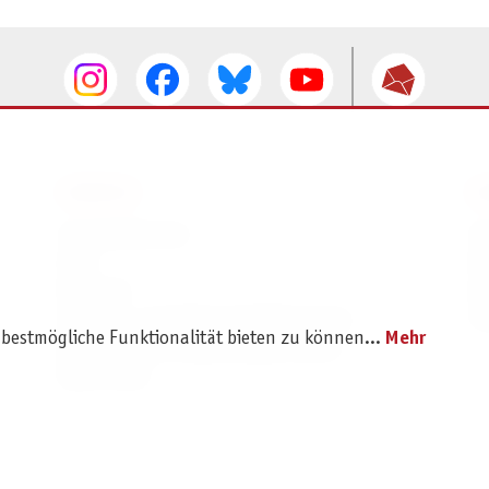
SERVICE
I
Ersatzteilservice
I
AGB
K
Widerruf
D
Versand- und Zahlungsbedingungen
Pr
 bestmögliche Funktionalität bieten zu können...
Mehr
Batterie- und Verpackungshinweise
B2B Portal