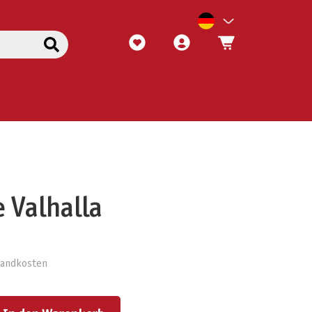
 Valhalla
rsandkosten
ert ein oder benutze die Schaltflächen um die Anzahl zu erhöhen oder zu reduzieren.