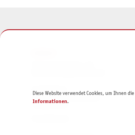
KONTAKT
Pegasus Spiele Verlags- und
Medienvertriebsgesellschaft mbH
Am Straßbach 3
Diese Website verwendet Cookies, um Ihnen die
61169 Friedberg (Deutschland)
Informationen
.
+49 6031 72170
Kontaktformular