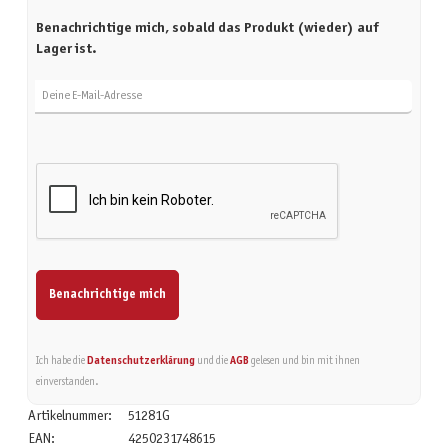
Benachrichtige mich, sobald das Produkt (wieder) auf
Lager ist.
Deine E-Mail-Adresse
Benachrichtige mich
Ich habe die
Datenschutzerklärung
und die
AGB
gelesen und bin mit ihnen
einverstanden.
Artikelnummer:
51281G
EAN:
4250231748615